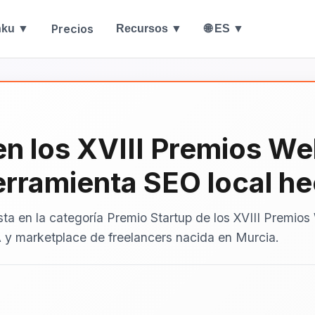
Precios
nku ▼
Recursos ▼
🌐 ES ▼
 en los XVIII Premios W
erramienta SEO local h
sta en la categoría Premio Startup de los XVIII Premi
 y marketplace de freelancers nacida en Murcia.