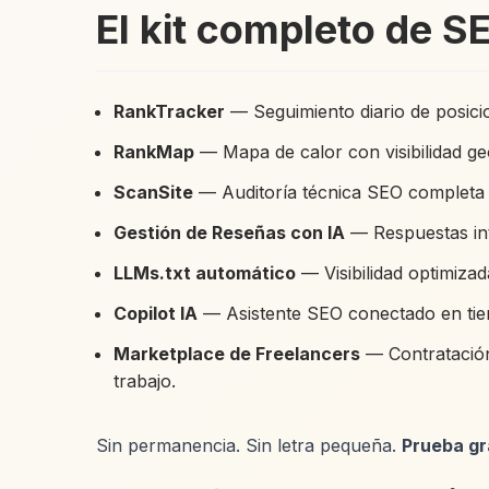
El kit completo de S
RankTracker
— Seguimiento diario de posici
RankMap
— Mapa de calor con visibilidad geo
ScanSite
— Auditoría técnica SEO completa c
Gestión de Reseñas con IA
— Respuestas inte
LLMs.txt automático
— Visibilidad optimizad
Copilot IA
— Asistente SEO conectado en tiemp
Marketplace de Freelancers
— Contratación
trabajo.
Sin permanencia. Sin letra pequeña.
Prueba gra