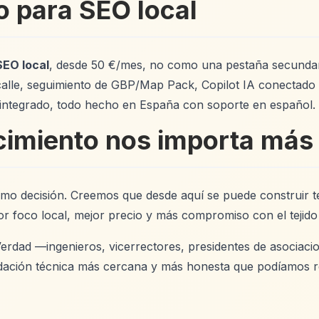
o para SEO local
SEO local
, desde 50 €/mes, no como una pestaña secundari
calle, seguimiento de GBP/Map Pack, Copilot IA conectado 
n integrado, todo hecho en España con soporte en español.
imiento nos importa más a
o decisión. Creemos que desde aquí se puede construir te
r foco local, mejor precio y más compromiso con el tejido
Verdad —ingenieros, vicerrectores, presidentes de asocia
alidación técnica más cercana y más honesta que podíamos re