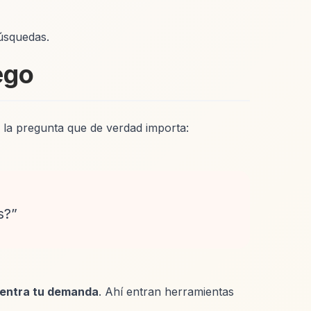
úsquedas.
ego
e la pregunta que de verdad importa:
s?”
centra tu demanda
. Ahí entran herramientas