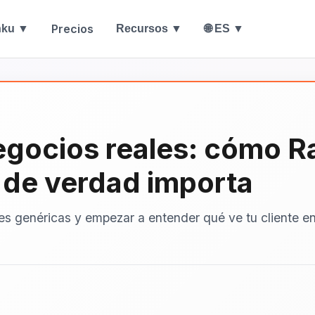
Precios
nku ▼
Recursos ▼
🌐 ES ▼
egocios reales: cómo R
e de verdad importa
s genéricas y empezar a entender qué ve tu cliente en 